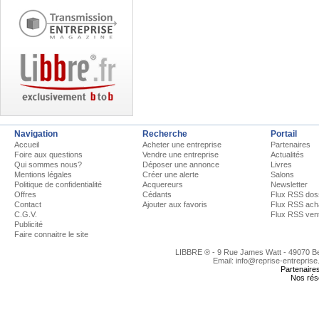
Navigation
Recherche
Portail
Accueil
Acheter une entreprise
Partenaires
Foire aux questions
Vendre une entreprise
Actualités
Qui sommes nous?
Déposer une annonce
Livres
Mentions légales
Créer une alerte
Salons
Politique de confidentialité
Acquereurs
Newsletter
Offres
Cédants
Flux RSS dos
Contact
Ajouter aux favoris
Flux RSS ach
C.G.V.
Flux RSS ven
Publicité
Faire connaitre le site
LIBBRE ® - 9 Rue James Watt - 49070 
Email: info@reprise-entreprise
Partenaire
Nos rés