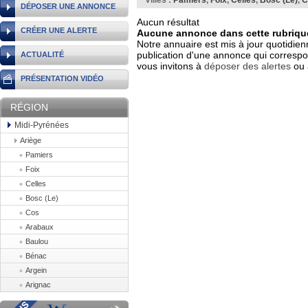
Villes :
Pamiers
,
Foix
,
Celles
,
Bosc (Le)
,
C
DÉPOSER UNE ANNONCE
Aucun résultat
CRÉER UNE ALERTE
Aucune annonce dans cette rubrique
Notre annuaire est mis à jour quotidien
publication d'une annonce qui correspo
ACTUALITÉ
vous invitons à
déposer des alertes
ou 
PRÉSENTATION VIDÉO
RÉGION
Midi-Pyrénées
Ariège
Pamiers
Foix
Celles
Bosc (Le)
Cos
Arabaux
Baulou
Bénac
Argein
Arignac