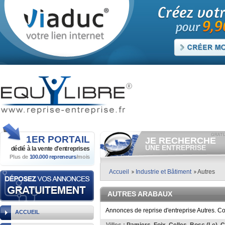
1ER
PORTAIL
JE RECHERCHE
UNE ENTREPRISE
dédié à la vente
d'entreprises
Plus de
100.000 repreneurs
/mois
Consulter gratuitement
les
annonces d'entreprises à
vendre.
Accueil
Industrie et Bâtiment
Autres
Et/ou déposer
gratuitement
votre recherche d'entreprise.
AUTRES ARABAUX
RECHERCHER UNE
ANNONCE
Annonces de reprise d'entreprise Autres. Co
ACCUEIL