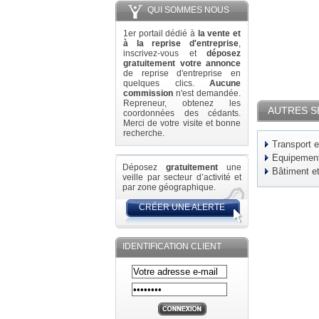
QUI SOMMES NOUS
1er portail dédié à
la vente et
à la reprise d'entreprise
,
inscrivez-vous et
déposez
gratuitement votre annonce
de reprise d'entreprise en
quelques clics.
Aucune
commission
n'est demandée.
Repreneur, obtenez les
AUTRES S
coordonnées des cédants.
Merci de votre visite et bonne
recherche.
Transport e
Equipement 
Déposez
gratuitement
une
Bâtiment e
veille par secteur d’activité et
par zone géographique.
CRÉER UNE ALERTE
IDENTIFICATION CLIENT