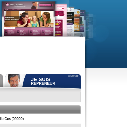
JE SUIS
REPRENEUR
Déposer gratuitement
une
annonce de recherche.
Consulter gratuitement
les
profils de propriétaires.
ACCÈS REPRENEUR
lle Cos (09000) :