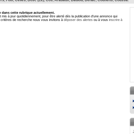
ers
,
Foix
,
Celles
,
Bosc (Le)
,
Cos
,
Arabaux
,
Baulou
,
Bénac
,
Couflens
,
Coussa
.
dans cette rubrique actuellement.
 mis à jour quotidiennement, pour être alerté dès la publication d'une annonce qui
critères de recherche nous vous invitons à
déposer des alertes
ou à vous
inscrire à