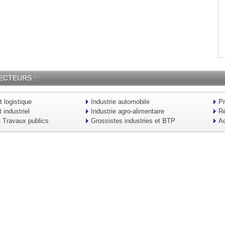
ECTEURS :
t logistique
Industrie automobile
Pr
industriel
Industrie agro-alimentaire
Ré
t Travaux publics
Grossistes industries et BTP
Ac