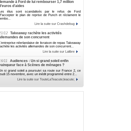
demande à Ford de lui rembourser 1,7 million
d’euros d'aides
Les élus sont scandalisés par le refus de Ford
d"accepter le plan de reprise de Punch et réclament le
rembo...
Lire la suite sur Crashdebug
21/12
Takeaway rachète les activités
allemandes de son concurrent
L'entreprise néerlandaise de livraison de repas Takeaway
rachète les activités allemandes de son concurrent...
Lire la suite sur Lalibre
16/11
Audiences : Un si grand soleil enfin
vainqueur face à Scènes de ménages ?
Un si grand soleil a poursuivi sa route sur France 2, ce
jeudi 15 novembre, avec un inédit programmé entre 2...
Lire la suite sur TouteLaTeacute;leacute;