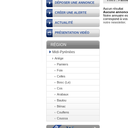
Villes :
Pami
DÉPOSER UNE ANNONCE
Aucun résultat
Aucune annonce 
CRÉER UNE ALERTE
Notre annuaire est
correspond à vos 
notre newsletter
.
ACTUALITÉ
PRÉSENTATION VIDÉO
RÉGION
Midi-Pyrénées
Ariège
Pamiers
Foix
Celles
Bosc (Le)
Cos
Arabaux
Baulou
Bénac
Couflens
Coussa