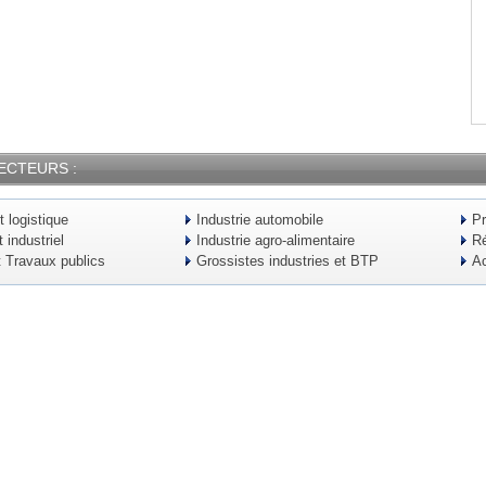
ECTEURS :
t logistique
Industrie automobile
Pr
industriel
Industrie agro-alimentaire
Ré
t Travaux publics
Grossistes industries et BTP
Ac