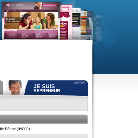
JE SUIS
REPRENEUR
Déposer gratuitement
une
annonce de recherche.
Consulter gratuitement
les
profils de propriétaires.
ACCÈS REPRENEUR
lle Bénac (09000) :