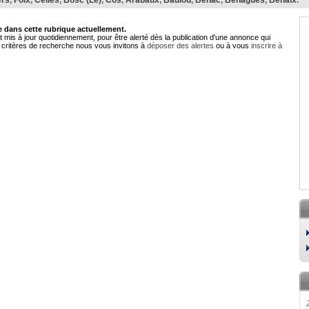
ers
,
Foix
,
Celles
,
Bosc (Le)
,
Cos
,
Arabaux
,
Baulou
,
Bénac
,
Benagues
,
Bénaix
.
dans cette rubrique actuellement.
 mis à jour quotidiennement, pour être alerté dès la publication d'une annonce qui
critères de recherche nous vous invitons à
déposer des alertes
ou à vous
inscrire à