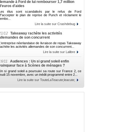
demande à Ford de lui rembourser 1,7 million
d’euros d'aides
Les élus sont scandalisés par le refus de Ford
d"accepter le plan de reprise de Punch et réclament le
rembo...
Lire la suite sur Crashdebug
21/12
Takeaway rachète les activités
allemandes de son concurrent
L'entreprise néerlandaise de livraison de repas Takeaway
rachète les activités allemandes de son concurrent...
Lire la suite sur Lalibre
16/11
Audiences : Un si grand soleil enfin
vainqueur face à Scènes de ménages ?
Un si grand soleil a poursuivi sa route sur France 2, ce
jeudi 15 novembre, avec un inédit programmé entre 2...
Lire la suite sur TouteLaTeacute;leacute;