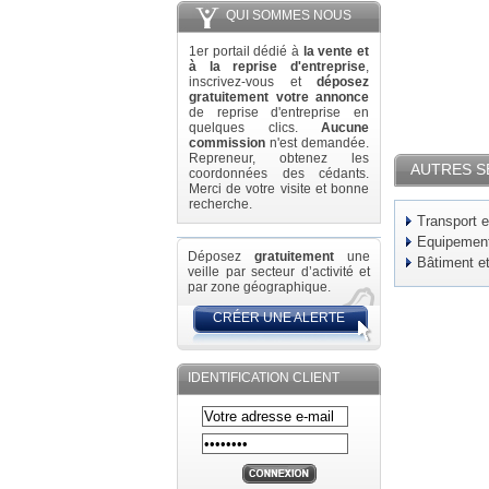
QUI SOMMES NOUS
1er portail dédié à
la vente et
à la reprise d'entreprise
,
inscrivez-vous et
déposez
gratuitement votre annonce
de reprise d'entreprise en
quelques clics.
Aucune
commission
n'est demandée.
Repreneur, obtenez les
AUTRES S
coordonnées des cédants.
Merci de votre visite et bonne
recherche.
Transport e
Equipement 
Déposez
gratuitement
une
Bâtiment e
veille par secteur d’activité et
par zone géographique.
CRÉER UNE ALERTE
IDENTIFICATION CLIENT