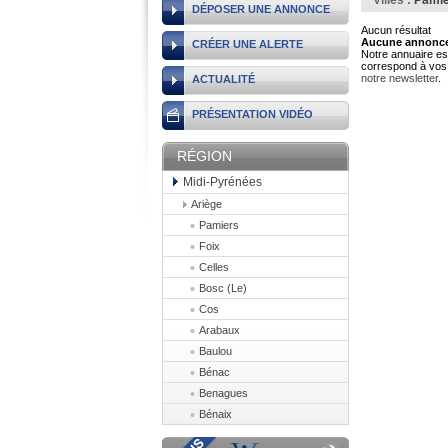
Villes :
Pami
DÉPOSER UNE ANNONCE
Aucun résultat
Aucune annonce 
CRÉER UNE ALERTE
Notre annuaire est
correspond à vos 
notre newsletter
.
ACTUALITÉ
PRÉSENTATION VIDÉO
RÉGION
Midi-Pyrénées
Ariège
Pamiers
Foix
Celles
Bosc (Le)
Cos
Arabaux
Baulou
Bénac
Benagues
Bénaix