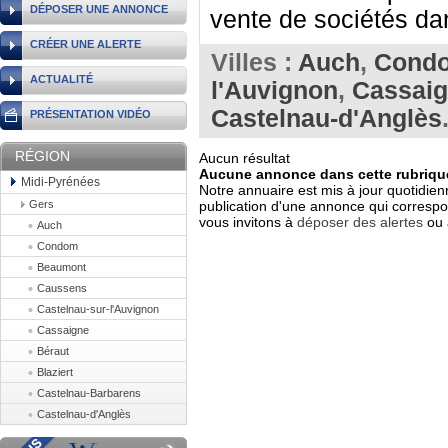
DÉPOSER UNE ANNONCE
vente de sociétés dan
CRÉER UNE ALERTE
Villes :
Auch
,
Cond
ACTUALITÉ
l'Auvignon
,
Cassai
Castelnau-d'Anglès
PRÉSENTATION VIDÉO
RÉGION
Aucun résultat
Aucune annonce dans cette rubrique
Midi-Pyrénées
Notre annuaire est mis à jour quotidien
Gers
publication d'une annonce qui correspo
vous invitons à
déposer des alertes
ou 
Auch
Condom
Beaumont
Caussens
Castelnau-sur-l'Auvignon
Cassaigne
Béraut
Blaziert
Castelnau-Barbarens
Castelnau-d'Anglès