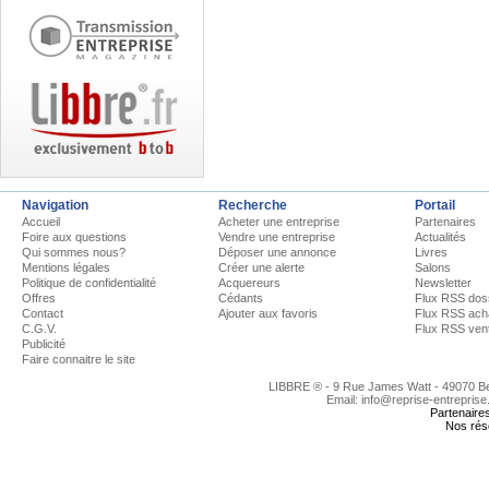
Navigation
Recherche
Portail
Accueil
Acheter une entreprise
Partenaires
Foire aux questions
Vendre une entreprise
Actualités
Qui sommes nous?
Déposer une annonce
Livres
Mentions légales
Créer une alerte
Salons
Politique de confidentialité
Acquereurs
Newsletter
Offres
Cédants
Flux RSS dos
Contact
Ajouter aux favoris
Flux RSS ach
C.G.V.
Flux RSS ven
Publicité
Faire connaitre le site
LIBBRE ® - 9 Rue James Watt - 49070 
Email: info@reprise-entreprise
Partenaire
Nos rés