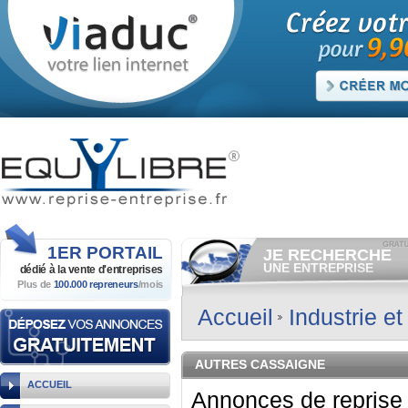
1ER
PORTAIL
JE RECHERCHE
UNE ENTREPRISE
dédié à la vente
d'entreprises
Plus de
100.000 repreneurs
/mois
Consulter gratuitement
les
annonces d'entreprises à
vendre.
Accueil
Industrie e
Et/ou déposer
gratuitement
votre recherche d'entreprise.
RECHERCHER UNE
AUTRES CASSAIGNE
ANNONCE
ACCUEIL
Annonces de reprise 