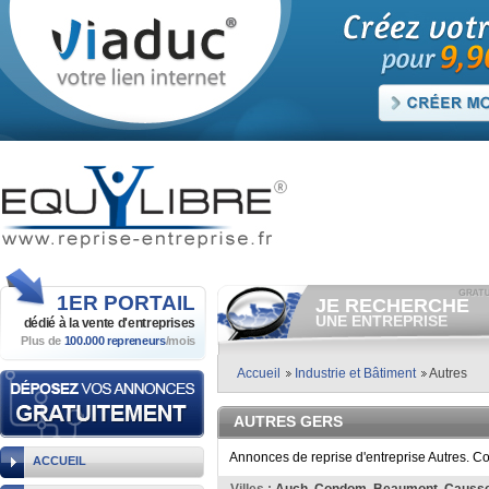
1ER
PORTAIL
JE RECHERCHE
UNE ENTREPRISE
dédié à la vente
d'entreprises
Plus de
100.000 repreneurs
/mois
Consulter gratuitement
les
annonces d'entreprises à
vendre.
Accueil
Industrie et Bâtiment
Autres
Et/ou déposer
gratuitement
votre recherche d'entreprise.
AUTRES GERS
RECHERCHER UNE
ANNONCE
Annonces de reprise d'entreprise Autres. C
ACCUEIL