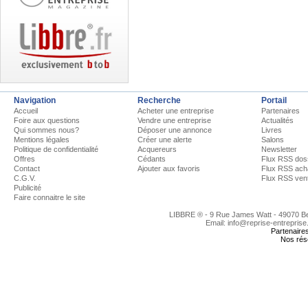
Navigation
Recherche
Portail
Accueil
Acheter une entreprise
Partenaires
Foire aux questions
Vendre une entreprise
Actualités
Qui sommes nous?
Déposer une annonce
Livres
Mentions légales
Créer une alerte
Salons
Politique de confidentialité
Acquereurs
Newsletter
Offres
Cédants
Flux RSS dos
Contact
Ajouter aux favoris
Flux RSS ach
C.G.V.
Flux RSS ven
Publicité
Faire connaitre le site
LIBBRE ® - 9 Rue James Watt - 49070 
Email: info@reprise-entreprise
Partenaire
Nos rés