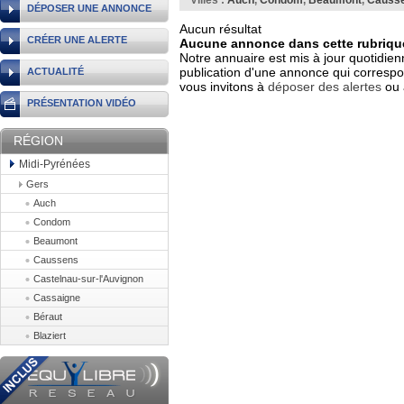
Villes :
Auch
,
Condom
,
Beaumont
,
Causs
DÉPOSER UNE ANNONCE
Aucun résultat
CRÉER UNE ALERTE
Aucune annonce dans cette rubrique
Notre annuaire est mis à jour quotidien
publication d'une annonce qui correspo
ACTUALITÉ
vous invitons à
déposer des alertes
ou 
PRÉSENTATION VIDÉO
RÉGION
Midi-Pyrénées
Gers
Auch
Condom
Beaumont
Caussens
Castelnau-sur-l'Auvignon
Cassaigne
Béraut
Blaziert